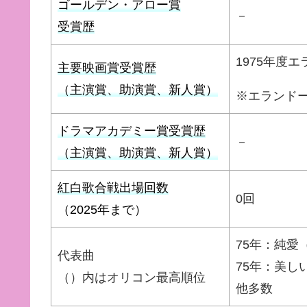
ゴールデン・アロー賞
－
受賞歴
1975年度
主要映画賞受賞歴
（主演賞、助演賞、新人賞）
※エランド
ドラマアカデミー賞受賞歴
－
（主演賞、助演賞、新人賞）
紅白歌合戦出場回数
0回
（2025年まで）
75年：純愛
代表曲
75年：美し
（）内はオリコン最高順位
他多数