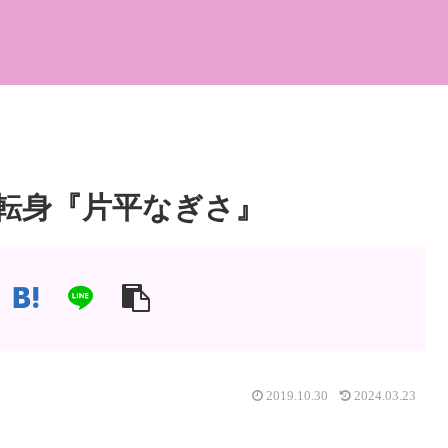
転身『片平なぎさ』
2019.10.30
2024.03.23