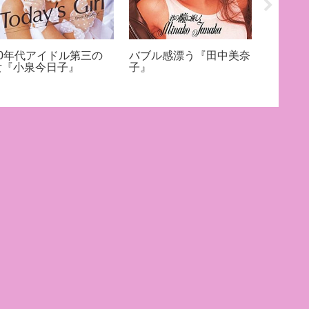
80年代アイドル第三の
バブル感漂う『田中美奈
早すぎ
女『小泉今日子』
子』
美奈子