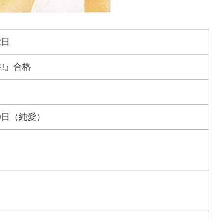
2日
!』合格
20日（純愛）