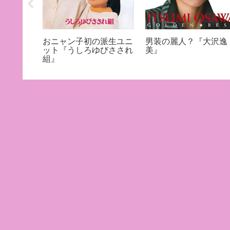
『石野真
おニャン子初の派生ユニ
男装の麗人？『大沢逸
ット『うしろゆびさされ
美』
組』