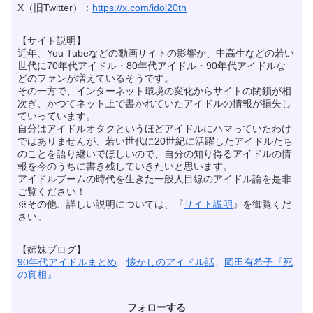
X（旧Twitter）：
https://x.com/idol20th
【サイト説明】
近年、You Tubeなどの動画サイトの影響か、中高生などの若い
世代に70年代アイドル・80年代アイドル・90年代アイドルな
どのファンが増えているそうです。
その一方で、インターネット環境の変化からサイトの閉鎖が相
次ぎ、かつてネット上で書かれていたアイドルの情報が損失し
ていっています。
自分はアイドルオタクというほどアイドルにハマっていたわけ
ではありませんが、若い世代に20世紀に活躍したアイドルたち
のことを語り継いでほしいので、自分の知り得るアイドルの情
報を今のうちに書き残していきたいと思います。
アイドルブームの時代を生きた一般人目線のアイドル論を是非
ご覧ください！
※その他、詳しい説明については、『
サイト説明
』を御覧くだ
さい。
【姉妹ブログ】
90年代アイドルまとめ
、
懐かしのアイドル話
、
岡田有希子『死
の真相』
フォローする