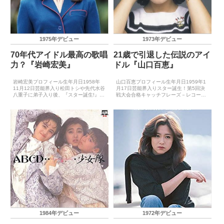
1975年デビュー
1973年デビュー
70年代アイドル最高の歌唱
21歳で引退した伝説のアイ
力？『岩崎宏美』
ドル『山口百恵』
岩崎宏美プロフィール生年月日1958年
山口百恵プロフィール生年月日1959年1
11月12日芸能界入り松田トシや先代水谷
月17日芸能界入りスター誕生！第5回決
八重子に弟子入り後、『スター誕生!』で
戦大会合格キャッチフレーズ－レコード
合格キャッチフレーズ天まで響け岩崎宏
デビュー1973年5月21日（としごろ）主
美レコードデビュー1975年4月25日（二
要音楽祭受賞歴（最優秀新人賞）－主要
重唱（デュエット）） 主要音楽祭受賞歴
音楽祭受賞歴（大賞）－ゴールデン・ア
（最優秀...
ロー賞受賞歴...
1984年デビュー
1972年デビュー