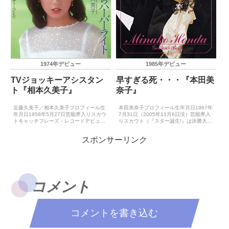
1974年デビュー
1985年デビュー
TVジョッキーアシスタン
早すぎる死・・・『本田美
ト『相本久美子』
奈子』
近藤久美子／相本久美子プロフィール生
本田美奈子プロフィール生年月日1967年
年月日1958年5月27日芸能界入りスカウ
7月31日（2005年11月6日没）芸能界入
トキャッチフレーズ－レコードデビュー
りスカウト（『スター誕生!』は決勝大会
1974年9月21日（小さな抵抗）主要音楽
で落選）キャッチフレーズ美奈子、あな
祭受賞歴（最優秀新人賞）－主要音楽祭
たと初めて♥好きといいなさい!レコード
スポンサーリンク
受賞歴（大賞）－ゴールデン・アロー賞
デビュー1985年4月20日（殺意のバカン
受賞歴－主要...
ス...
コメント
コメントを書き込む