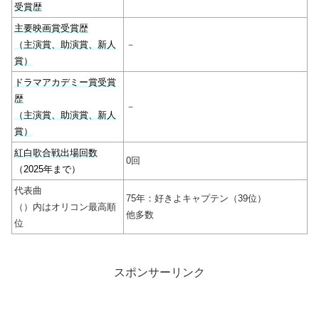
受賞歴
主要映画賞受賞歴
（主演賞、助演賞、新人
－
賞）
ドラマアカデミー賞受賞
歴
－
（主演賞、助演賞、新人
賞）
紅白歌合戦出場回数
0回
（2025年まで）
代表曲
75年：好きよキャプテン（39位）
（）内はオリコン最高順
他多数
位
スポンサーリンク