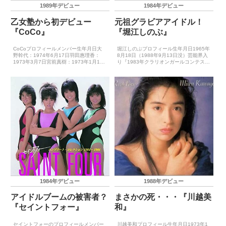
1989年デビュー
1984年デビュー
乙女塾から初デビュー
元祖グラビアアイドル！
『CoCo』
『堀江しのぶ』
CoCoプロフィールメンバー生年月日大
堀江しのぶプロフィール生年月日1965年
野幹代：1974年6月17日羽田惠理香：
8月18日（1988年9月13日没）芸能界入
1973年3月7日宮前真樹：1973年1月16
り『1983年クラリオンガールコンテス
日瀬能あづさ：1973年4月3日三浦理恵
ト』にて平凡パンチ・アイドル賞を受賞
子：1973年9月1日結成日1989年夏キャ
キャッチフレーズ－レコードデビュー
ッチフレーズ－レコードデビュー1...
1984年4月25日（ビキニ・バケーショ
ン）主要...
1984年デビュー
1988年デビュー
アイドルブームの被害者？
まさかの死・・・『川越美
『セイントフォー』
和』
セイントフォーのプロフィールメンバー
川越美和プロフィール生年月日1973年1