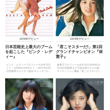
1976年デビュー
1974年デビュー
日本芸能史上最大のブーム
「君こそスターだ!」第1回
を起こした『ピンク・レデ
グランドチャンピオン『林
ィー』
寛子』
ピンク・レディープロフィール生年月日
林寛子プロフィール生年月日1959年10
ミー：1958年3月9日ケイ：1957年9月2
月16日芸能界入り子役出身※※その後、
日芸能界入りスター誕生!キャッチフレー
オーディション番組『君こそスターだ!』
ズ－レコードデビュー1976年8月25日
でグランドチャンピオン獲得キャッチフ
（ペッパー警部）主要音楽祭受賞歴（最
レーズ－レコードデビュー1974年3月25
優秀新人賞）－主要音楽祭受賞歴（大
日（ほほえみ）主要音楽祭受賞歴（最優
賞）197...
秀新人賞）...