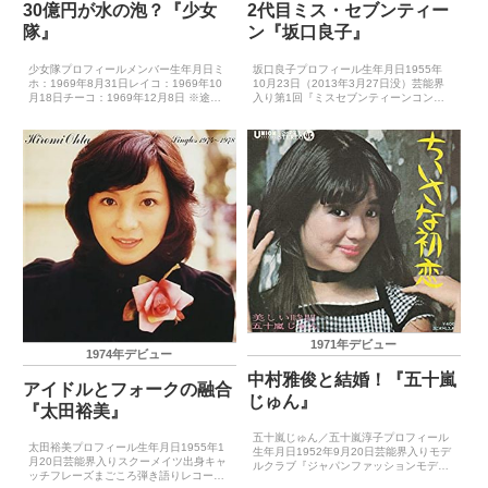
30億円が水の泡？『少女
2代目ミス・セブンティー
隊』
ン『坂口良子』
少女隊プロフィールメンバー生年月日ミ
坂口良子プロフィール生年月日1955年
ホ：1969年8月31日レイコ：1969年10
10月23日（2013年3月27日没）芸能界
月18日チーコ：1969年12月8日 ※途中
入り第1回『ミスセブンティーンコンテ
脱退トモ：1972年11月3日 ※途中加入芸
スト』優勝キャッチフレーズ－レコード
能界入り少女隊オーディションキャッチ
デビュー1972年4月10日（あこがれ）主
フレーズ胸騒ぎ、ザワ、ザワ、ザワレ...
要音楽祭受賞歴（最優秀新人賞）－主要
音楽祭受...
1971年デビュー
1974年デビュー
中村雅俊と結婚！『五十嵐
アイドルとフォークの融合
じゅん』
『太田裕美』
五十嵐じゅん／五十嵐淳子プロフィール
太田裕美プロフィール生年月日1955年1
生年月日1952年9月20日芸能界入りモデ
月20日芸能界入りスクーメイツ出身キャ
ルクラブ『ジャパンファッションモデル
ッチフレーズまごころ弾き語りレコード
センター』に合格キャッチフレーズ－レ