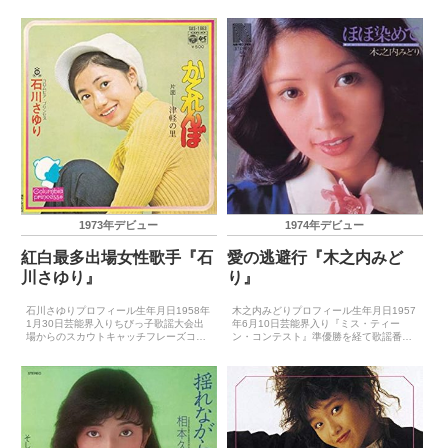
デビュー1974年11月1日（雨だれ）主要
コードデビュー1971年6月（幸せの行
音楽祭受賞歴（最優秀新人賞）1975年上
方） 主要音楽祭受賞歴（最優秀新人賞）
期銀座音楽祭グランプリ主要音楽祭受賞
－主要音楽祭受...
歴（大賞...
1973年デビュー
1974年デビュー
紅白最多出場女性歌手『石
愛の逃避行『木之内みど
川さゆり』
り』
石川さゆりプロフィール生年月日1958年
木之内みどりプロフィール生年月日1957
1月30日芸能界入りちびっ子歌謡大会出
年6月10日芸能界入り『ミス・ティー
場からのスカウトキャッチフレーズコロ
ン・コンテスト』準優勝を経て歌謡番組
ムビア・プリンセスレコードデビュー
のアシスタントにキャッチフレーズ－レ
1973年3月25日（かくれんぼ）主要音楽
コードデビュー1974年5月10日（めざ
祭受賞歴（最優秀新人賞）－主要音楽祭
め）主要音楽祭受賞歴（最優秀新人賞）
受賞歴（大賞）...
－主要音楽祭受賞...