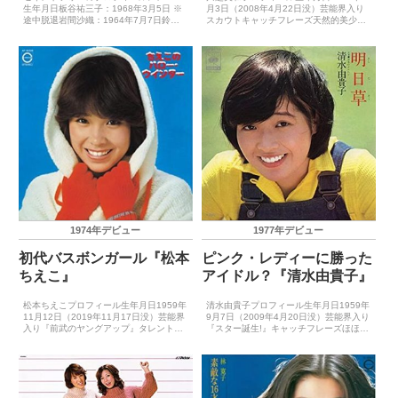
生年月日板谷祐三子：1968年3月5日 ※
月3日（2008年4月22日没）芸能界入り
途中脱退岩間沙織：1964年7月7日鈴木
スカウトキャッチフレーズ天然的美少女
幸恵：1966年5月15日浜田範子：1965
レコードデビュー1988年10月26日
年2月22日いわお潤：1970年2月18日 ※
（Looking at You）主要音楽賞受賞歴
追加メンバー芸能界入り事務所によ...
（最優秀新人賞）－主要音楽祭受賞歴
（...
1974年デビュー
1977年デビュー
初代バスボンガール『松本
ピンク・レディーに勝った
ちえこ』
アイドル？『清水由貴子』
松本ちえこプロフィール生年月日1959年
清水由貴子プロフィール生年月日1959年
11月12日（2019年11月17日没）芸能界
9月7日（2009年4月20日没）芸能界入り
入り『前武のヤングアップ』タレントス
『スター誕生!』キャッチフレーズほほえ
カウトコーナー合格キャッチフレーズ小
みスイング、まごころハミングレコード
リスのチーコレコードデビュー1974年8
デビュー1977年3月1日（お元気です
月25日（ボーイフレンド）主要音楽祭受
か）主要音楽祭受賞歴（最優秀新人賞）
賞歴...
－主要音...