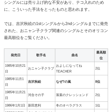
シングルには売り上げ的な不安があり、テコ入れのため
に、こういった手法をとったものと思われます。
では、吉沢秋絵の1stシングルから2ndシングルまでに発売
された、おニャン子クラブ関連のシングルとそのオリコン
最高順位をご覧ください。
最高順
発売日
歌手名
曲名
位
1985年10月21
およしになってね
おニャン子クラブ
2位
日
TEACHER
1985年11月1
吉沢秋絵
なぜ?の嵐
8位
日
1985年11月21
河合その子
落葉のクレッシェンド
2位
日
1986年1月1日
新田恵利
冬のオペラグラス
1位