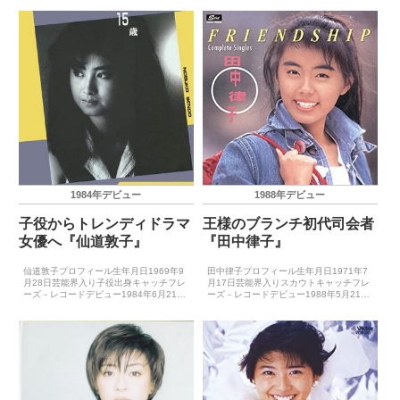
楽祭受賞歴（最優秀新人賞）1985年日本
ー1987年6月17日（おこりんぼの人魚）
レコード大賞最優秀新人賞（「Ｃ」）主
主要音楽賞受賞歴（最優秀新人賞）1987
要音...
年日本...
1984年デビュー
1988年デビュー
子役からトレンディドラマ
王様のブランチ初代司会者
女優へ『仙道敦子』
『田中律子』
仙道敦子プロフィール生年月日1969年9
田中律子プロフィール生年月日1971年7
月28日芸能界入り子役出身キャッチフレ
月17日芸能界入りスカウトキャッチフレ
ーズ－レコードデビュー1984年6月21日
ーズ－レコードデビュー1988年5月21日
（青いSunset）主要音楽祭受賞歴（最優
（FRIENDSHIP）主要音楽祭受賞歴（最
秀新人賞）－主要音楽祭受賞歴（大賞）
優秀新人賞）－主要音楽祭受賞歴（大
－ゴールデン・アロー賞受賞歴－主要映
賞）－ゴールデン・アロー賞受賞歴－主
画賞受...
要映画...