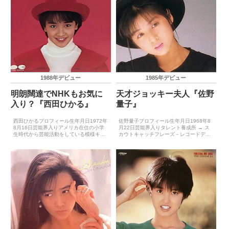
1988年デビュー
1985年デビュー
明朗闊達でNHKもお気に
天才ジョッキー夫人『佐野
入り？『西田ひかる』
量子』
西田ひかるプロフィール生年月日1972年
佐野量子プロフィール生年月日1968年8
8月16日芸能界入りアメリカ在住の小学
月22日芸能界入りタレント養成所 → ス
生時代から芸能活動をしている模様キャ
カウトキャッチフレーズ－レコードデビ
ッチフレーズつまさきまでまぶしい15歳
ュー1985年4月21日（ファースト・レタ
レコードデビュー1988年1月21日（ぼく
ー）主要音楽祭受賞歴（最優秀新人賞）
らのセディ）主要音楽祭受賞歴（最優秀
－主要音楽祭受賞歴（大賞）－ゴールデ
新人賞）－...
ン・アロー...