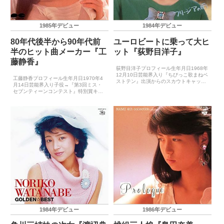
1985年デビュー
1984年デビュー
80年代後半から90年代前
ユーロビートに乗って大ヒ
半のヒット曲メーカー『工
ット『荻野目洋子』
藤静香』
荻野目洋子プロフィール生年月日1968年
12月10日芸能界入り『ちびっこ歌まねベ
工藤静香プロフィール生年月日1970年4
ストテン』出演からのスカウトキャッチ
月14日芸能界入り子役→『第3回ミス・
フレーズ－レコードデビュー1979年4月
セブンティーンコンテスト』特別賞キャ
（ザ・あれから いちねん）※ミルクとし
ッチフレーズ－レコードデビュー1985年
て1984年4月3日（未来航海-Sailing...
1月21日（ス・キ・ふたりとも!）※セブ
ンティーンクラブとして1986年7月21日
（お...
1984年デビュー
1986年デビュー