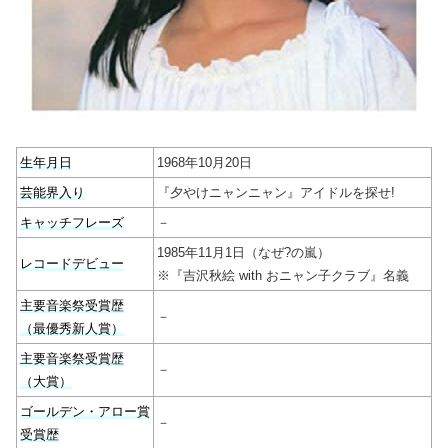
生年月日
1968年10月20日
芸能界入り
『夕やけニャンニャン』アイドルを探せ!
キャッチフレーズ
－
1985年11月1日（なぜ?の嵐）
レコードデビュー
※『吉沢秋絵 with おニャン子クラブ』名義
主要音楽祭受賞歴
－
（最優秀新人賞）
主要音楽祭受賞歴
－
（大賞）
ゴールデン・アロー賞
－
受賞歴