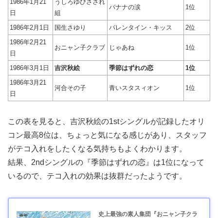
1986年1月21
うしろゆびさされ
バナナの涙
1位
日
組
1986年2月1日
国生さゆり
バレンタイン・キッス
2位
1986年2月21
おニャン子クラブ
じゃあね
1位
日
1986年3月1日
吉沢秋絵
季節はずれの恋
1位
1986年3月21
河合その子
青いスタスィオン
1位
日
この表を見ると、吉沢秋絵の1stシングルが記録したオリ
コン最高8位は、ちょっと気になる感じがあり、スタッフ
がテコ入れをしたくなる気持ちもよくわかります。
結果、2ndシングルの『季節はずれの恋』は1位になって
いるので、テコ入れの効果は抜群だったようです。
史上最強の素人集団『おニャン子クラ