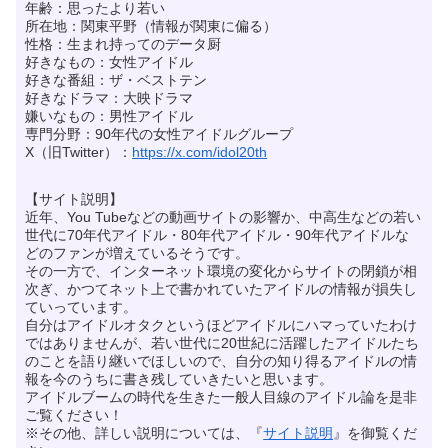
年齢：思ったより若い
所在地：関東平野（情報が関東に偏る）
性格：生まれ持ってのデータ厨
好きなもの：女性アイドル
好きな番組：ザ・ベストテン
好きなドラマ：大映ドラマ
嫌いなもの：男性アイドル
専門分野：90年代の女性アイドルグループ
X（旧Twitter）：
https://x.com/idol20th
【サイト説明】
近年、You Tubeなどの動画サイトの影響か、中高生などの若い
世代に70年代アイドル・80年代アイドル・90年代アイドルな
どのファンが増えているそうです。
その一方で、インターネット環境の変化からサイトの閉鎖が相
次ぎ、かつてネット上で書かれていたアイドルの情報が損失し
ていっています。
自分はアイドルオタクというほどアイドルにハマっていたわけ
ではありませんが、若い世代に20世紀に活躍したアイドルたち
のことを語り継いでほしいので、自分の知り得るアイドルの情
報を今のうちに書き残していきたいと思います。
アイドルブームの時代を生きた一般人目線のアイドル論を是非
ご覧ください！
※その他、詳しい説明については、『
サイト説明
』を御覧くだ