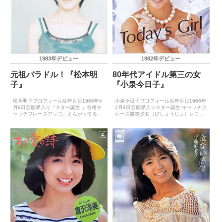
1983年デビュー
1982年デビュー
元祖バラドル！『松本明
80年代アイドル第三の女
子』
『小泉今日子』
松本明子プロフィール生年月日1966年4
小泉今日子プロフィール生年月日1966年
月8日芸能界入り『スター誕生!』合格キ
2月4日芸能界入りスター誕生!キャッチフ
ャッチフレーズアッコ、とんがってるね
レーズ微笑少女（びしょうじょ）レコー
レコードデビュー1983年5月21日
ドデビュー1982年3月21日（私の16才）
（♂×♀×Kiss）主要音楽祭受賞歴（最優
主要音楽祭受賞歴（最優秀新人賞）1982
秀新人賞）－主要音楽祭受賞歴（大賞）
年日本テレビ音楽祭最優秀新人賞（素敵
－ゴールデン...
なラ...