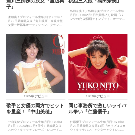
角川三姉妹の次女『渡辺典
桃組三人娘『島田奈美』
子』
島田奈央子／島田奈美プロフィール生年
月日1971年2月1日芸能界入り映画『パ
渡辺典子プロフィール生年月日1965年7
ンツの穴 花柄畑でインプット』オーディ
月22日芸能界入り『角川映画・東映大型
ション準優勝キャッチフレーズスイート
女優一般募集オーディション』グランプ
でキュートな15歳レコードデビュー
リキャッチフレーズ－レコードデビュー
1986年5月21日（ガラスの幻想曲）主要
1984年1月1日（花の色／少年ケニヤ）
音楽賞受賞歴（...
主要音楽祭受賞歴（最優秀新人賞）－主
要音楽祭受賞歴...
1985年デビュー
1987年デビュー
歌手と女優の両方でヒット
同じ事務所で激しいライバ
を量産！『中山美穂』
ル争い『仁藤優子』
中山美穂プロフィール生年月日1970年3
仁藤優子プロフィール生年月日1971年8
月1日（2024年12月6日没）芸能界入り
月28日芸能界入り第11回『ホリプロスカ
スカウトキャッチフレーズ－レコードデ
ウトキャラバン』アクターアクトレス賞
ビュー1985年6月21日（「Ｃ」）主要音
受賞キャッチフレーズ－レコードデビュ