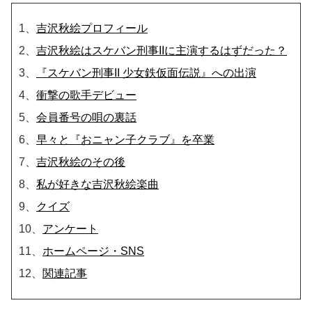
1、
吉沢秋絵プロフィール
2、
吉沢秋絵はスケバン刑事IIに主演するはずだった？
3、
『スケバン刑事II 少女鉄仮面伝説』への出演
4、
衝撃の歌手デビュー
5、
会員番号の唄の裏話
6、
早々と『おニャン子クラブ』を卒業
7、
吉沢秋絵のその後
8、
私が好きな吉沢秋絵楽曲
9、
クイズ
10、
アンケート
11、
ホームページ・SNS
12、
関連記事