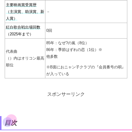
主要映画賞受賞歴
（主演賞、助演賞、新
－
人賞）
紅白歌合戦出場回数
0回
（2025年まで）
85年：なぜ?の嵐（8位）
86年：季節はずれの恋（1位）※
代表曲
他多数
（）内はオリコン最高
順位
※B面におニャン子クラブの『会員番号の唄』
が入っている
スポンサーリンク
目次