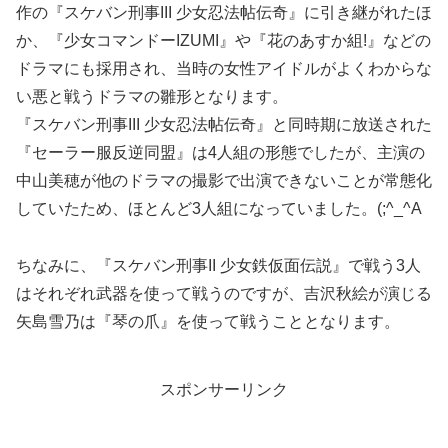
作の『スケバン刑事III 少女忍法帖伝奇』に引き継がれたほ
か、『少女コマンドーIZUMI』や『花のあすか組!』などの
ドラマにも採用され、当時の女性アイドルがよくわからな
い悪と戦うドラマの雛形となります。
『スケバン刑事III 少女忍法帖伝奇』と同時期に放送された
『セーラー服反逆同盟』は4人組の形態でしたが、主演の
中山美穂が他のドラマの撮影で出演できないことが常態化
していたため、ほとんど3人組になっていました。(;^_^A
ちなみに、『スケバン刑事II 少女鉄仮面伝説』で戦う3人
はそれぞれ武器を使って戦うのですが、吉沢秋絵が演じる
矢島雪乃は『琴の爪』を使って戦うこととなります。
スポンサーリンク