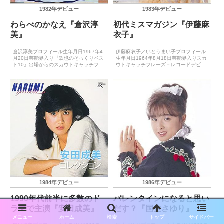
1982年デビュー
1983年デビュー
わらべのかなえ『倉沢淳
初代ミスマガジン『伊藤麻
美』
衣子』
倉沢淳美プロフィール生年月日1967年4
伊藤麻衣子／いとうまい子プロフィール
月20日芸能界入り『欽也のそっくりベス
生年月日1964年8月18日芸能界入りスカ
ト10』出場からのスカウトキャッチフレ
ウトキャッチフレーズ－レコードデビュ
ーズ－レコードデビュー1982年12月21
ー1983年2月25日（微熱かナ）主要音楽
日（めだかの兄妹）※『わらべ』として
祭受賞歴（最優秀新人賞）－主要音楽祭
1984年3月21日（プロフィール）※ソロ
受賞歴（大賞）－ゴールデン・アロー賞
とし...
受賞歴－主要...
1984年デビュー
1986年デビュー
1990年代前半に多数のド
バレンタインになると思い
ラマで主演『安田成美』
だす？『国生さゆり』
メニュー
ホーム
検索
トップ
サイドバー