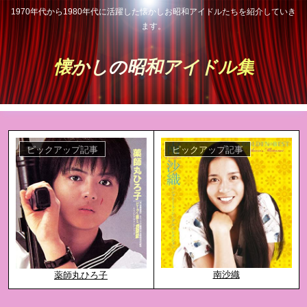
1970年代から1980年代に活躍した懐かしお昭和アイドルたちを紹介していき
ます。
懐かしの昭和アイドル集
ピックアップ記事
ピックアップ記事
南沙織
薬師丸ひろ子