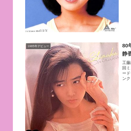
8
1985年デビュー
静
工藤
回ミ
ード
ンク