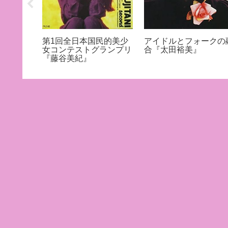
で大活
第1回全日本国民的美少
アイドルとフォークの
子』
女コンテストグランプリ
合『太田裕美』
『藤谷美紀』