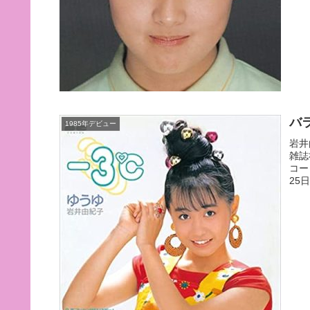
バ
1985年デビュー
岩井
雑誌
コー
25