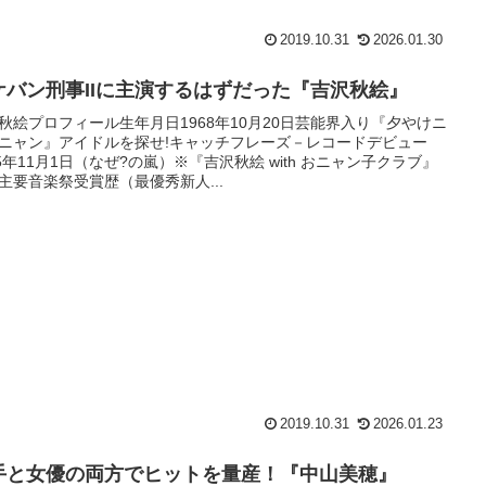
2019.10.31
2026.01.30
ケバン刑事IIに主演するはずだった『吉沢秋絵』
秋絵プロフィール生年月日1968年10月20日芸能界入り『夕やけニ
ニャン』アイドルを探せ!キャッチフレーズ－レコードデビュー
85年11月1日（なぜ?の嵐）※『吉沢秋絵 with おニャン子クラブ』
主要音楽祭受賞歴（最優秀新人...
2019.10.31
2026.01.23
手と女優の両方でヒットを量産！『中山美穂』