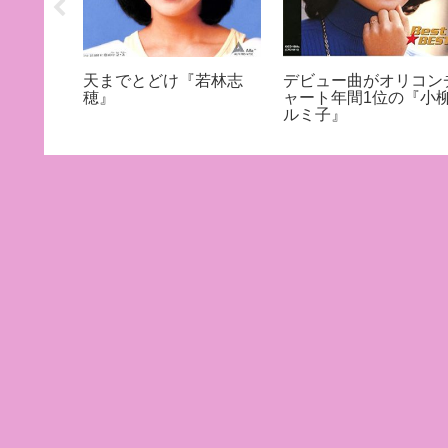
高評価！
天までとどけ『若林志
デビュー曲がオリコン
穂』
ャート年間1位の『小
ルミ子』