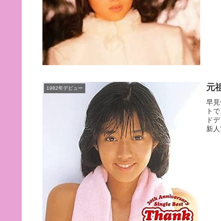
元
1982年デビュー
早見
トで
ドデ
新人