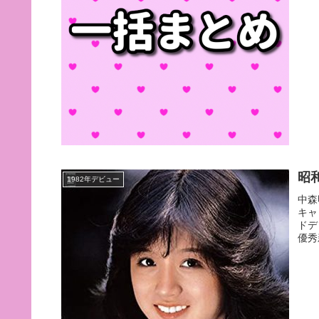
昭
1982年デビュー
中森
キャ
ドデ
優秀