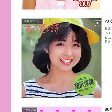
わ
1982年デビュー
倉沢
っく
ビュ
月2
8
一括まとめ