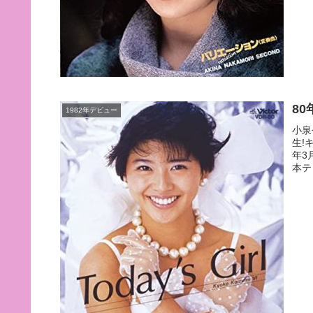
8
1982年デビュー
小泉
生!
年3
本テ