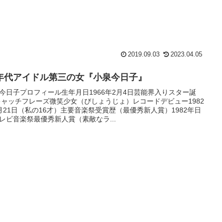
2019.09.03
2023.04.05
0年代アイドル第三の女『小泉今日子』
今日子プロフィール生年月日1966年2月4日芸能界入りスター誕
キャッチフレーズ微笑少女（びしょうじょ）レコードデビュー1982
月21日（私の16才）主要音楽祭受賞歴（最優秀新人賞）1982年日
レビ音楽祭最優秀新人賞（素敵なラ...