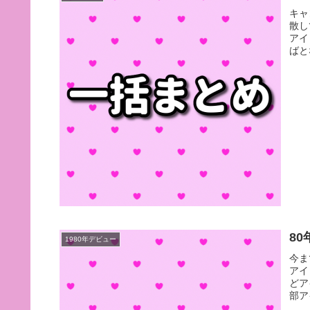
キャ
散し
アイ
ばと
8
1980年デビュー
今ま
アイ
どア
部ア