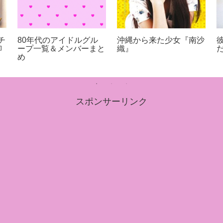
チ
80年代のアイドルグル
沖縄から来た少女『南沙
柳
ープ一覧＆メンバーまと
織』
め
スポンサーリンク