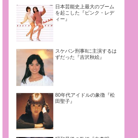
日本芸能史上最大のブーム
を起こした『ピンク・レデ
ィー』
スケバン刑事IIに主演するは
ずだった『吉沢秋絵』
80年代アイドルの象徴『松
田聖子』