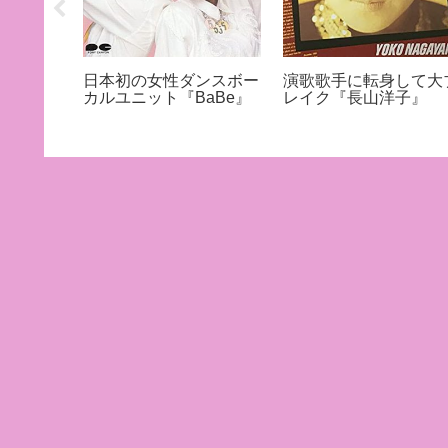
ン『伊藤
日本初の女性ダンスボー
演歌歌手に転身して大
カルユニット『BaBe』
レイク『長山洋子』