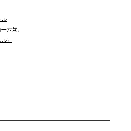
ール
コ十六歳』
ネル）