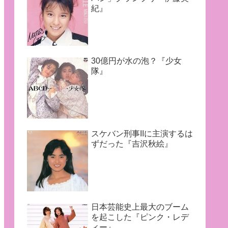
紀』
30億円が水の泡？『少女
隊』
スケバン刑事IIに主演するは
ずだった『吉沢秋絵』
日本芸能史上最大のブーム
を起こした『ピンク・レデ
ィー』