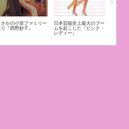
まさかの小室ファミリー
日本芸能史上最大のブー
「はぐ
入り『西野妙子』
ムを起こした『ピンク・
20年以
レディー』
子』