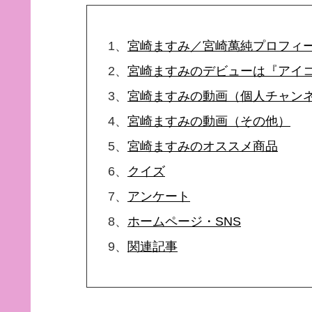
1、
宮崎ますみ／宮崎萬純プロフィ
2、
宮崎ますみのデビューは『アイ
3、
宮崎ますみの動画（個人チャン
4、
宮崎ますみの動画（その他）
5、
宮崎ますみのオススメ商品
6、
クイズ
7、
アンケート
8、
ホームページ・SNS
9、
関連記事