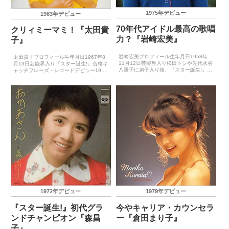
1975年デビュー
1983年デビュー
70年代アイドル最高の歌唱
クリィミーマミ！『太田貴
力？『岩崎宏美』
子』
岩崎宏美プロフィール生年月日1958年
太田貴子プロフィール生年月日1967年8
11月12日芸能界入り松田トシや先代水谷
月13日芸能界入り『スター誕生!』合格キ
八重子に弟子入り後、『スター誕生!』で
ャッチフレーズ－レコードデビュー1983
合格キャッチフレーズ天まで響け岩崎宏
年7月25日（デリケートに好きして）主
美レコードデビュー1975年4月25日（二
要音楽祭受賞歴（最優秀新人賞）－主要
重唱（デュエット）） 主要音楽祭受賞歴
音楽祭受賞歴（大賞）－ゴールデン・ア
（最優秀...
ロー賞受賞...
1972年デビュー
1979年デビュー
『スター誕生!』初代グラ
今やキャリア・カウンセラ
ンドチャンピオン『森昌
ー『倉田まり子』
子』