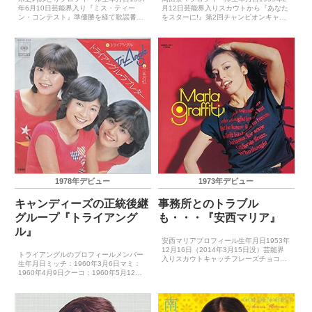
年6月10日芸能界入り『ミス・ティー
月12日芸能界入りスカウトから『あなた
ン・コンテスト』準優勝を経て歌謡番組
をスターに!』第2回チャンピオンキャッ
のアシスタントにキャッチフレーズ－レ
チフレーズ－レコードデビュー1975年5
コードデビュー1974年5月10日（めざ
月10日（ひとりごと）主要音楽祭受賞歴
め）主要音楽祭受賞歴（最優秀新人賞）
（最優秀新人賞）－主要音楽祭受賞歴
－主要音楽祭受賞...
（大賞）－ゴ...
1978年デビュー
1973年デビュー
キャンディーズの正統後継
事務所とのトラブル
グループ『トライアング
も・・・『安西マリア』
ル』
安西マリアプロフィール生年月日1953年
12月16日（2014年3月15日没）芸能界
トライアングルのプロフィールメンバー
入りスカウトキャッチフレーズチョコレ
生年月日ミッチ：1960年3月6日マミ：
ート・マリアレコードデビュー1973年7
1960年4月9日クーコ：1960年5月12日
月5日（涙の太陽）主要音楽祭受賞歴
（途中脱退）アキ：1962年12月15日
（最優秀新人賞）－主要音楽祭受賞歴
（途中加入）芸能界入り渡辺プロ東京音
（大賞）－ゴ...
楽学院出身キャッチフレーズ－レコード
デビュ...