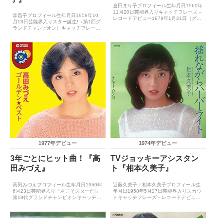
倉田まり子プロフィール生年月日1960年
11月20日芸能界入りキャッチフレーズ－
森昌子プロフィール生年月日1958年10
レコードデビュー1979年1月21日（グラ
月13日芸能界入りスター誕生!（第1回グ
ジュエイション）主要音楽祭受賞歴（最
ランドチャンピオン）キャッチフレーズ
優秀新人賞）1979年日本歌謡大賞優秀放
あなたのクラスメートレコードデビュー
送音楽新人賞1979年FNS歌謡祭最優秀
1972年7月1日（せんせい）主要音楽祭
新...
受賞歴（最優秀新人賞）1972年日本有線
大賞優秀...
1977年デビュー
1974年デビュー
3年ごとにヒット曲！『高
TVジョッキーアシスタン
田みづえ』
ト『相本久美子』
高田みづえプロフィール生年月日1960年
近藤久美子／相本久美子プロフィール生
6月23日芸能界入り『君こそスターだ!』
年月日1958年5月27日芸能界入りスカウ
第18代グランドチャンピオンキャッチフ
トキャッチフレーズ－レコードデビュー
レーズ－レコードデビュー1977年3月25
1974年9月21日（小さな抵抗）主要音楽
日（硝子坂）主要音楽祭受賞歴（最優秀
祭受賞歴（最優秀新人賞）－主要音楽祭
新人賞）1977年日本歌謡大賞放送音楽新
受賞歴（大賞）－ゴールデン・アロー賞