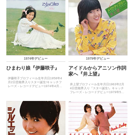
人賞...
受賞歴－主要...
1974年デビュー
1979年デビュー
ひまわり娘『伊藤咲子』
アイドルからアニソン作詞
家へ『井上望』
伊藤咲子プロフィール生年月日1958年4
月2日芸能界入りスター誕生!キャッチフ
井上望プロフィール生年月日1963年2月
レーズ－レコードデビュー1974年4月20
4日芸能界入り『スター誕生!』キャッチ
日（ひまわり娘）主要音楽祭受賞歴（最
フレーズ－レコードデビュー1979年5月
優秀新人賞）1973年下期銀座音楽祭グラ
25日（ルフラン）主要音楽祭受賞歴（最
ンプリ主要音楽祭受賞歴（大賞）－ゴー
優秀新人賞）1979年ABC歌謡新人グラン
ルデン・...
プリ1979年日本テレビ音楽祭最優秀新人
賞...