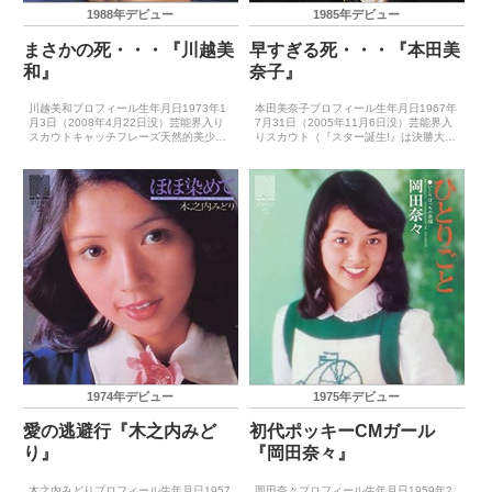
1988年デビュー
1985年デビュー
まさかの死・・・『川越美
早すぎる死・・・『本田美
和』
奈子』
川越美和プロフィール生年月日1973年1
本田美奈子プロフィール生年月日1967年
月3日（2008年4月22日没）芸能界入り
7月31日（2005年11月6日没）芸能界入
スカウトキャッチフレーズ天然的美少女
りスカウト（『スター誕生!』は決勝大会
レコードデビュー1988年10月26日
で落選）キャッチフレーズ美奈子、あな
（Looking at You）主要音楽賞受賞歴
たと初めて♥好きといいなさい!レコード
（最優秀新人賞）－主要音楽祭受賞歴
デビュー1985年4月20日（殺意のバカン
（...
ス...
1974年デビュー
1975年デビュー
愛の逃避行『木之内みど
初代ポッキーCMガール
り』
『岡田奈々』
木之内みどりプロフィール生年月日1957
岡田奈々プロフィール生年月日1959年2