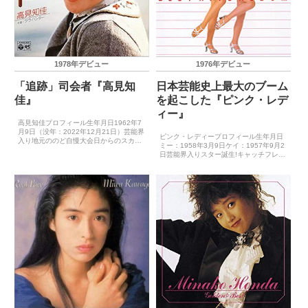
1978年デビュー
1976年デビュー
「追跡」司会者『高見知
日本芸能史上最大のブーム
佳』
を起こした『ピンク・レデ
ィー』
高見知佳プロフィール生年月日1962年7
月9日（没年：2022年12月21日）芸能界
ピンク・レディープロフィール生年月日
入り地元ののど自慢大会日からのスカウ
ミー：1958年3月9日ケイ：1957年9月2
トキャッチフレーズ－レコードデビュー
日芸能界入りスター誕生!キャッチフレー
1978年11月1日（シンデレラ）主要音楽
ズ－レコードデビュー1976年8月25日
祭受賞歴（最優秀新人賞）－主要音楽祭
（ペッパー警部）主要音楽祭受賞歴（最
受賞歴...
優秀新人賞）－主要音楽祭受賞歴（大
賞）197...