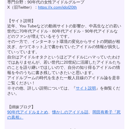
専門分野：90年代の女性アイドルグループ
X（旧Twitter）：
https://x.com/idol20th
【サイト説明】
近年、You Tubeなどの動画サイトの影響か、中高生などの若い
世代に70年代アイドル・80年代アイドル・90年代アイドルな
どのファンが増えているそうです。
その一方で、インターネット環境の変化からサイトの閉鎖が相
次ぎ、かつてネット上で書かれていたアイドルの情報が損失し
ていっています。
自分はアイドルオタクというほどアイドルにハマっていたわけ
ではありませんが、若い世代に20世紀に活躍したアイドルたち
のことを語り継いでほしいので、自分の知り得るアイドルの情
報を今のうちに書き残していきたいと思います。
アイドルブームの時代を生きた一般人目線のアイドル論を是非
ご覧ください！
※その他、詳しい説明については、『
サイト説明
』を御覧くだ
さい。
【姉妹ブログ】
90年代アイドルまとめ
、
懐かしのアイドル話
、
岡田有希子『死
の真相』