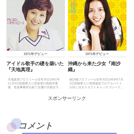
1971年デビュー
1971年デビュー
アイドル歌手の礎を築いた
沖縄から来た少女『南沙
『天地真理』
織』
天地真理プロフィール生年月日1951年
南沙織プロフィール生年月日1954年7月
11月5日芸能界入り音楽系の高校卒業
2日芸能界入り琉球放送でのアルバイト
後、音楽事務所を経て女優の天路圭子に
が目に付きスカウトキャッチフレーズソ
出会い芸能界入りキャッチフレーズ（あ
ニーのシンシアレコードデビュー1971年
なたの心の隣にいるソニーの）白雪姫レ
6月1日（17才）主要音楽祭受賞歴（最優
スポンサーリンク
コードデビュー1971年10月1日（水色の
秀新人賞）1971年日本歌謡大賞放送音楽
恋）主要音楽祭受...
新人賞1...
コメント