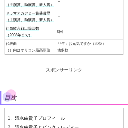
－
（主演賞、助演賞、新人賞）
ドラマアカデミー賞受賞歴
－
（主演賞、助演賞、新人賞）
紅白歌合戦出場回数
0回
（2008年まで）
代表曲
77年：お元気ですか（30位）
（）内はオリコン最高順位
他多数
スポンサーリンク
目次
1、
清水由貴子プロフィール
2、
清水由貴子とピンク・レディー