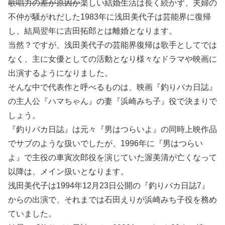
歌唱力の差が原因か
楽しい結婚生活は長く続かず、夫婦の
不仲が騒がれだした1983年に浅田美代子は芸能界に復帰
し、結局翌年に吉田拓郎とは離婚となります。
当然？ですが、浅田美代子の芸能界復帰は歌手としてでは
なく、主に女優としての活動となり様々なドラマや映画に
出演するようになりました。
そんな中で代表作と呼べるものは、映画『釣りバカ日誌』
の主人公『ハマちゃん』の妻『浜崎みち子』役で決まりで
しょう。
『釣りバカ日誌』は元々『男はつらいよ』の同時上映作品
でサブのような扱いでしたが、1996年に『男はつらい
よ』で主役の車寅次郎役を演じていた渥美清が亡くなって
以降は、メイン扱いとなります。
浅田美代子は1994年12月23日公開の『釣りバカ日誌7』
からの出演で、それまでは石田えりが浜崎みち子役を務め
ていました。