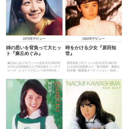
1972年デビュー
1982年デビュー
姉の思いを背負って大ヒッ
時をかける少女『原田知
ト『麻丘めぐみ』
世』
麻丘めぐみプロフィール生年月日1955年
原田知世プロフィール生年月日1967年
10月11日芸能界入り子役出身キャッチフ
11月28日芸能界入り『角川映画・東映大
レーズ－レコードデビュー1972年6月5
型女優一般募集オーディション』特別賞
日（芽ばえ）主要音楽祭受賞歴（最優秀
キャッチフレーズ－レコードデビュー
新人賞）1972年日本レコード大賞最優秀
1982年7月5日（悲しいくらいほんとの
新人賞（芽ばえ）1972年日本有線大賞新
話）主要音楽祭受賞歴（最優秀新人賞）
人賞...
－主要音楽祭受賞...