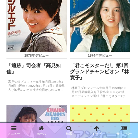
1978年デビュー
1974年デビュー
「追跡」司会者『高見知
「君こそスターだ!」第1回
佳』
グランドチャンピオン『林
寛子』
高見知佳プロフィール生年月日1962年7
月9日（没年：2022年12月21日）芸能界
林寛子プロフィール生年月日1959年10
入り地元ののど自慢大会日からのスカウ
月16日芸能界入り子役出身※※その後、
トキャッチフレーズ－レコードデビュー
オーディション番組『君こそスターだ!』
1978年11月1日（シンデレラ）主要音楽
でグランドチャンピオン獲得キャッチフ
祭受賞歴（最優秀新人賞）－主要音楽祭
レーズ－レコードデビュー1974年3月25
受賞歴...
日（ほほえみ）主要音楽祭受賞歴（最優
秀新人賞）...
メニュー
ホーム
検索
トップ
サイドバー