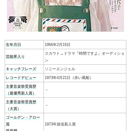
生年月日
1956年2月15日
スカウト→ドラマ『時間ですよ』オーディショ
芸能界入り
ン
キャッチフレーズ
ソニーエンジェル
レコードデビュー
1973年4月21日（赤い風船）
主要音楽祭受賞歴
－
（最優秀新人賞）
主要音楽祭受賞歴
－
（大賞）
ゴールデン・アロー
賞
1973年放送新人賞
受賞歴