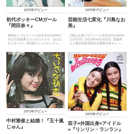
1975年デビュー
1979年デビュー
初代ポッキーCMガール
芸能生活七変化『川島なお
『岡田奈々』
美』
岡田奈々プロフィール生年月日1959年2
川島なお美プロフィール生年月日1960年
月12日芸能界入りスカウトから『あなた
11月10日（2015年9月24日没）芸能界
をスターに!』第2回チャンピオンキャッ
入り東京音楽学院名古屋校出身キャッチ
チフレーズ－レコードデビュー1975年5
フレーズ－レコードデビュー1979年4月
月10日（ひとりごと）主要音楽祭受賞歴
21日（シャンペンNo.5）主要音楽祭受賞
（最優秀新人賞）－主要音楽祭受賞歴
歴（最優秀新人賞）－主要音楽祭受賞歴
（大賞）－ゴ...
（...
1971年デビュー
1974年デビュー
中村雅俊と結婚！『五十嵐
双子×外国出身×アイドル
じゅん』
=『リンリン・ランラン』