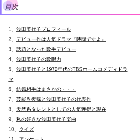
目次
1、
浅田美代子プロフィール
2、
デビュー作は人気ドラマ『時間ですよ』
3、
話題となった歌手デビュー
4、
浅田美代子の歌唱力
5、
浅田美代子と1970年代のTBSホームコメディドラ
マ
6、
結婚相手はまさかの・・・
7、
芸能界復帰と浅田美代子の代表作
8、
天然系タレントとしての人気獲得と現在
9、
私の好きな浅田美代子楽曲
10、
クイズ
11、
アンケート