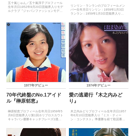
五十嵐じゅん／五十嵐淳子プロフィール
リンリン・ランランのプロフィールメン
生年月日1952年9月20日芸能界入りモデ
バー生年月日リンリン：1959年1月3日
ルクラブ『ジャパンファッションモデル
ランラン：1959年1月3日芸能界入り香
センター』に合格キャッチフレーズ－レ
港で芸能界デビュー後に来日キャッチフ
コードデビュー1971年6月（幸せの行
レーズ－レコードデビュー1974年4月15
方） 主要音楽祭受賞歴（最優秀新人賞）
日（恋のインディアン人形）主要音楽祭
－主要音楽祭受...
受賞歴（最...
1977年デビュー
1974年デビュー
70年代終盤のNo.1アイド
愛の逃避行『木之内みど
ル『榊原郁恵』
り』
榊原郁恵プロフィール生年月日1959年5
木之内みどりプロフィール生年月日1957
月8日芸能界入り第1回ホリプロスカウト
年6月10日芸能界入り『ミス・ティー
キャラバン優勝キャッチフレーズ1億円
ン・コンテスト』準優勝を経て歌謡番組
のシンデレラレコードデビュー1977年1
のアシスタントにキャッチフレーズ－レ
月1日（私の先生）主要音楽祭受賞歴
コードデビュー1974年5月10日（めざ
（最優秀新人賞）－主要音楽祭受賞歴
め）主要音楽祭受賞歴（最優秀新人賞）
（大賞）－ゴールデ...
－主要音楽祭受賞...