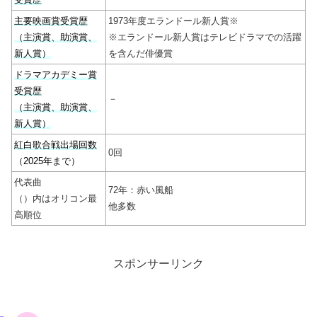
主要映画賞受賞歴
1973年度エランドール新人賞※
（主演賞、助演賞、
※エランドール新人賞はテレビドラマでの活躍
新人賞）
を含んだ俳優賞
ドラマアカデミー賞
受賞歴
－
（主演賞、助演賞、
新人賞）
紅白歌合戦出場回数
0回
（2025年まで）
代表曲
72年：赤い風船
（）内はオリコン最
他多数
高順位
スポンサーリンク