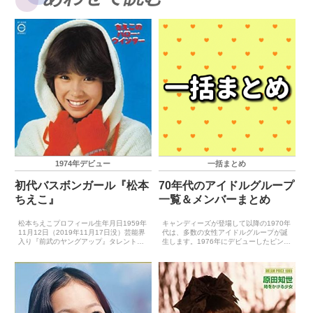
1974年デビュー
一括まとめ
初代バスボンガール『松本
70年代のアイドルグループ
ちえこ』
一覧＆メンバーまとめ
松本ちえこプロフィール生年月日1959年
キャンディーズが登場して以降の1970年
11月12日（2019年11月17日没）芸能界
代は、多数の女性アイドルグループが誕
入り『前武のヤングアップ』タレントス
生します。1976年にデビューしたピン
カウトコーナー合格キャッチフレーズ小
ク・レディーなどは、もはや説明するま
リスのチーコレコードデビュー1974年8
でもないでしょう。そしてこの時代に誕
月25日（ボーイフレンド）主要音楽祭受
生した女性アイドルグループは、大きく
賞歴...
3つに大別すること...