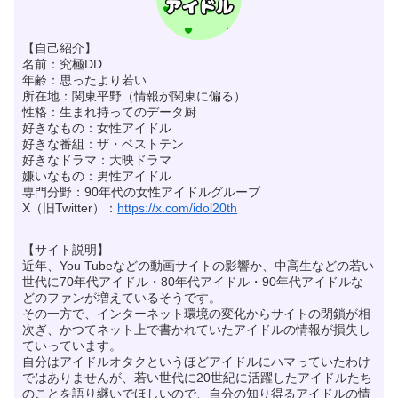
【自己紹介】
名前：究極DD
年齢：思ったより若い
所在地：関東平野（情報が関東に偏る）
性格：生まれ持ってのデータ厨
好きなもの：女性アイドル
好きな番組：ザ・ベストテン
好きなドラマ：大映ドラマ
嫌いなもの：男性アイドル
専門分野：90年代の女性アイドルグループ
X（旧Twitter）：
https://x.com/idol20th
【サイト説明】
近年、You Tubeなどの動画サイトの影響か、中高生などの若い
世代に70年代アイドル・80年代アイドル・90年代アイドルな
どのファンが増えているそうです。
その一方で、インターネット環境の変化からサイトの閉鎖が相
次ぎ、かつてネット上で書かれていたアイドルの情報が損失し
ていっています。
自分はアイドルオタクというほどアイドルにハマっていたわけ
ではありませんが、若い世代に20世紀に活躍したアイドルたち
のことを語り継いでほしいので、自分の知り得るアイドルの情