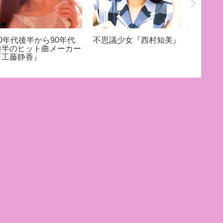
80年代後半から90年代
不思議少女『西村知美』
ロビン
前半のヒット曲メーカー
ジカル
『工藤静香』
穂』