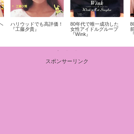
へ
ハリウッドでも高評価！
80年代で唯一成功した
『工藤夕貴』
女性アイドルグループ
『Wink』
スポンサーリンク