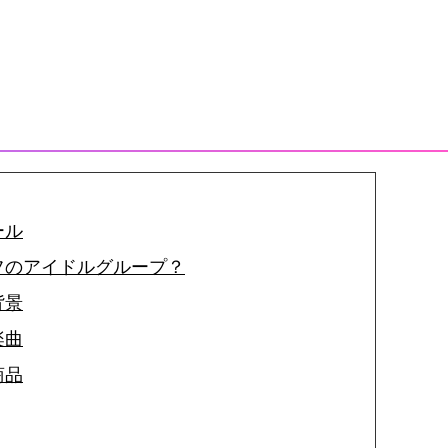
ール
フのアイドルグループ？
背景
楽曲
商品