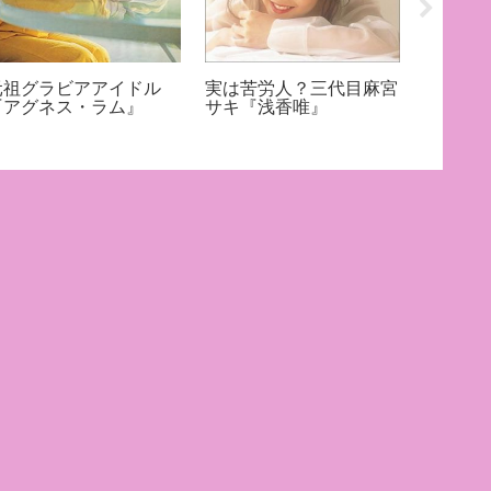
元祖グラビアアイドル
実は苦労人？三代目麻宮
アイド
『アグネス・ラム』
サキ『浅香唯』
の三変