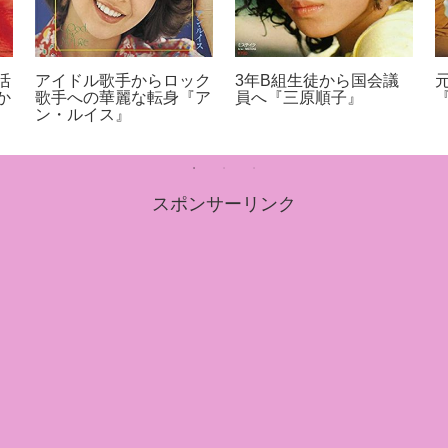
活
アイドル歌手からロック
3年B組生徒から国会議
か
歌手への華麗な転身『ア
員へ『三原順子』
ン・ルイス』
スポンサーリンク