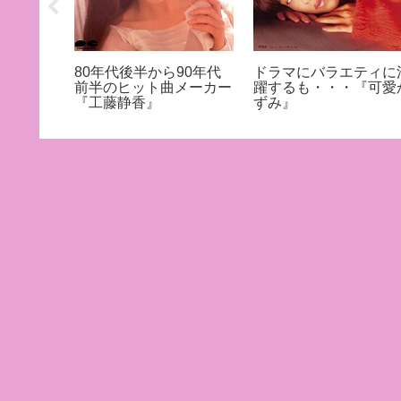
出演女優
80年代後半から90年代
ドラマにバラエティに
前半のヒット曲メーカー
躍するも・・・『可愛
『工藤静香』
ずみ』