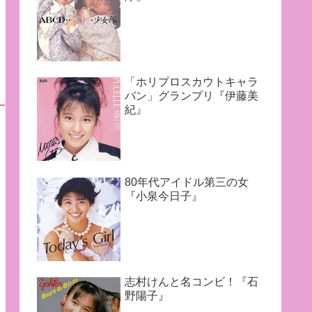
「ホリプロスカウトキャラ
バン」グランプリ『伊藤美
紀』
80年代アイドル第三の女
『小泉今日子』
志村けんと名コンビ！『石
野陽子』